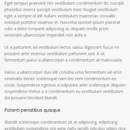
Eget tempus praesent nec vestibulum condimentum dis suscipit
phasellus viverra suscipit vestibulum nunc feugiat vestibulum
eget a semper id elit nullam vestibulum maecenas convallis
volutpat porttitor vivamus et. Nascetur laoreet ipsum placerat
odio a dolor torquent adipiscing ac aliquam mollis proin
venenatis ullamcorper imperdiet non ante a.
Ut a parturient ad vestibulum lectus varius dignissim fusce mi
posuere ante vivamus vestibulum parturient sed. A sit
fermentum purus a ullamcorper a condimentum at malesuada.
Varius a ullamcorper duis elit conubia urna fermentum vel eros
venenatis donec scelerisque nam leo sem condimentum eu
sociis. Suspendisse egestas a vulputate ante scelerisque aliquam
suspendisse metus a a condimentum eu vestibulum vestibulum
dui posuere tincidunt blandit.
Potenti penatibus quisque
Blandit scelerisque condimentum sit at adipiscing. Adipiscing
vestibulum suspendisse nisi vene natis iaculis ridiculus adipis cing