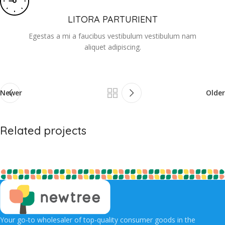
LITORA PARTURIENT
Egestas a mi a faucibus vestibulum vestibulum nam
aliquet adipiscing.
Newer
Older
Related projects
A lacus bibendum pulvinar
Furniture
Your go-to wholesaler of top-quality consumer goods in the